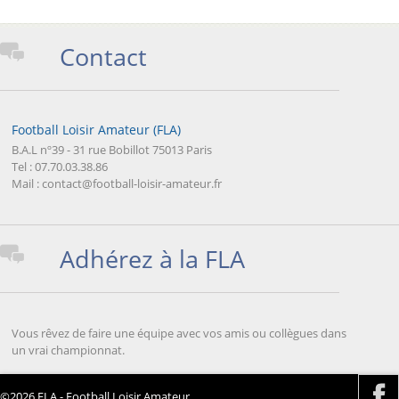
Contact
Football Loisir Amateur (FLA)
B.A.L nº39 - 31 rue Bobillot 75013 Paris
Tel : 07.70.03.38.86
Mail : contact@football-loisir-amateur.fr
Adhérez à la FLA
Vous rêvez de faire une équipe avec vos amis ou collègues dans
un vrai championnat.
©2026 FLA - Football Loisir Amateur