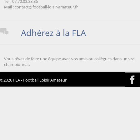
Tel : 07.70.03.38.86
Mail : contact@football-loisir-amateur.fr
Adhérez à la FLA
Vous rêvez de faire une équipe avec vos amis ou collègues dans un vrai
championnat.
©2026 FLA - Football Loisir Amateur